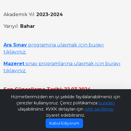
Akademik Yıl:
2023-2024
Yarıyıl:
Bahar
Ara Sınav
programına ulaşmak için burayı
tıklayınız.
Mazeret
sınav programlarına ulaşmak için burayı
tıklayınız.
Son Güncelleme Tarihi: 22.03.2024
Bana Soru Sor | Ask Me
Hizmetlerimizden en iyi şekilde faydalanabilmeniz için
çerezler kullanıyoruz. Çerez politikamıza
buradan
ulaşabilirsiniz. KVKK detayları için
web sayfamızı
ziyaret edebilirsiniz.
Kabul Ediyorum