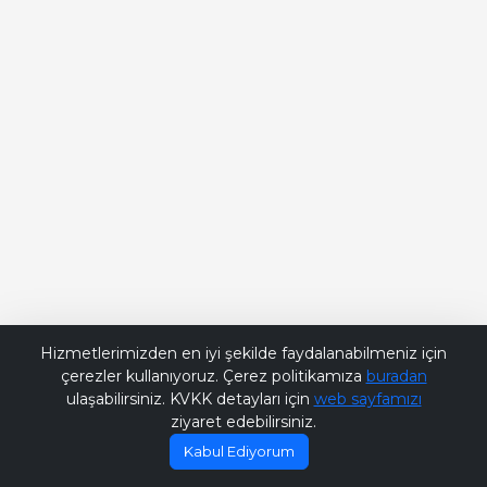
Bana Soru Sor | Ask Me
Hizmetlerimizden en iyi şekilde faydalanabilmeniz için
çerezler kullanıyoruz. Çerez politikamıza
buradan
ulaşabilirsiniz. KVKK detayları için
web sayfamızı
ziyaret edebilirsiniz.
Kabul Ediyorum