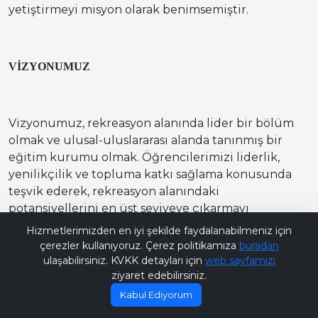
yetiştirmeyi misyon olarak benimsemiştir.
VİZYONUMUZ
Vizyonumuz, rekreasyon alanında lider bir bölüm
olmak ve ulusal-uluslararası alanda tanınmış bir
eğitim kurumu olmak. Öğrencilerimizi liderlik,
yenilikçilik ve topluma katkı sağlama konusunda
teşvik ederek, rekreasyon alanındaki
potansiyellerini en üst seviyeye çıkarmayı
Bana Soru Sor | Ask Me
hedefliyoruz.
Hizmetlerimizden en iyi şekilde faydalanabilmeniz için
çerezler kullanıyoruz. Çerez politikamıza
buradan
ulaşabilirsiniz. KVKK detayları için
web sayfamızı
ziyaret edebilirsiniz.
Kabul Ediyorum