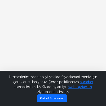
Bana Soru Sor | Ask Me
Hizmetlerimizden en iyi şekilde faydalanabilmeniz için
çerezler kullanıyoruz. Çerez politikamıza
buradan
ulaşabilirsiniz. KVKK detayları için
web sayfamızı
ziyaret edebilirsiniz.
Kabul Ediyorum