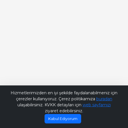
Bana Soru Sor | Ask Me
Hizmetlerimizden en iyi şekilde faydalanabilmeniz için
çerezler kullanıyoruz. Çerez politikamıza
buradan
ulaşabilirsiniz. KVKK detayları için
web sayfamızı
ziyaret edebilirsiniz.
Kabul Ediyorum