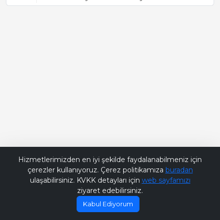
Bana Soru Sor | Ask Me
Hizmetlerimizden en iyi şekilde faydalanabilmeniz için
çerezler kullanıyoruz. Çerez politikamıza
buradan
ulaşabilirsiniz. KVKK detayları için
web sayfamızı
ziyaret edebilirsiniz.
Kabul Ediyorum