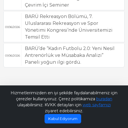
Çevrim İçi Seminer
BARÜ Rekreasyon Bölümü, 7.
Uluslararası Rekreasyon ve Spor
01/06/2026
Yönetimi Kongresi’nde Üniversitemizi
Temsil Etti
BARÜ’de “Kadın Futbolu 2.0: Yeni Nesil
Antrenörlük ve Müsabaka Analizi”
01/06/2026
Paneli yoğun ilgi gördü.
Bana Soru Sor | Ask Me
Hizmetlerimizden en iyi şekilde faydalanabilmeniz için
çerezler kullanıyoruz. Çerez politikamıza
buradan
ulaşabilirsiniz. KVKK detayları için
web sayfamızı
ziyaret edebilirsiniz.
Kabul Ediyorum